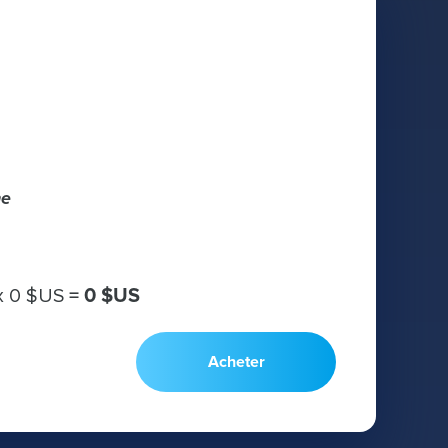
he
х
0 $US
=
0 $US
Acheter