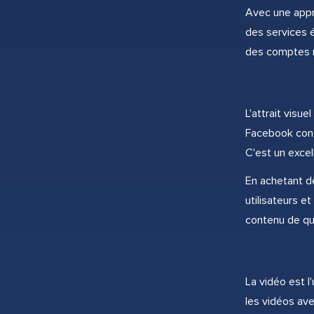
Avec une appro
des services 
des comptes ré
L'attrait visu
Facebook contr
C'est un exce
En achetant d
utilisateurs e
contenu de qual
La vidéo est 
les vidéos av