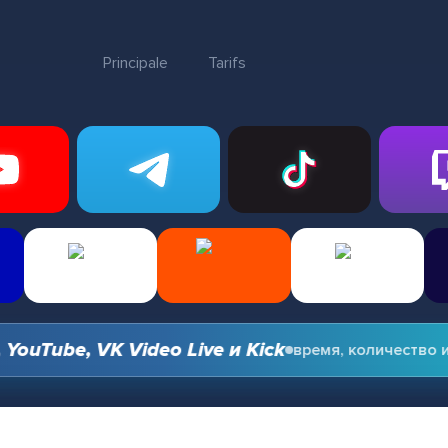
Principale
Tarifs
Tube, VK Video Live и Kick
время, количество и о