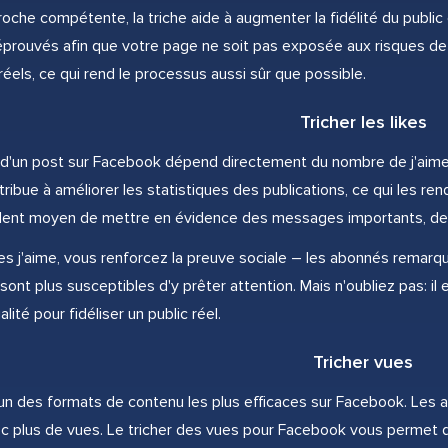
che compétente, la triche aide à augmenter la fidélité du public e
éprouvés afin que votre page ne soit pas exposée aux risques de 
els, ce qui rend le processus aussi sûr que possible.
Tricher les likes
el d'un post sur Facebook dépend directement du nombre de j'aime qu'
ibue à améliorer les statistiques des publications, ce qui les rend
llent moyen de mettre en évidence des messages importants, des
es j'aime, vous renforcez la preuve sociale – les abonnés remarq
t sont plus susceptibles d'y prêter attention. Mais n'oubliez pas:
ité pour fidéliser un public réel.
Tricher vues
l'un des formats de contenu les plus efficaces sur Facebook. Les
ec plus de vues. Le tricher des vues pour Facebook vous permet 