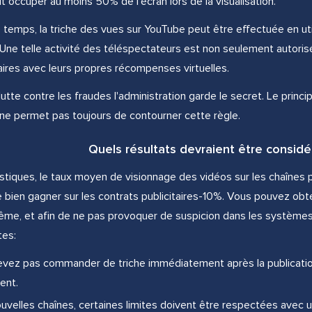
t occuper au moins 50% de l'écran lors de la visualisation.
emps, la triche des vues sur YouTube peut être effectuée en utilis
 Une telle activité des téléspectateurs est non seulement autoris
ires avec leurs propres récompenses virtuelles.
te contre les fraudes l'administration garde le secret. Le principe e
ne permet pas toujours de contourner cette règle.
Quels résultats devraient être consid
istiques, le taux moyen de visionnage des vidéos sur les chaînes 
bien gagner sur les contrats publicitaires-10%. Vous pouvez obte
ême, et afin de ne pas provoquer de suspicion dans les systèmes 
tes:
vez pas commander de triche immédiatement après la publication
ent.
ouvelles chaînes, certaines limites doivent être respectées avec