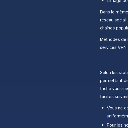
L'image doi
Dans le même t
réseau social.
chaînes popula
Méthodes de lut
services VPN 
Selon les stat
permettant de 
triche vous-m
tacites suivan
Vous ne de
uniformém
Pour les n