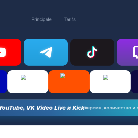
Principale
Tarifs
be, VK Video Live и Kick
время, количество и опци