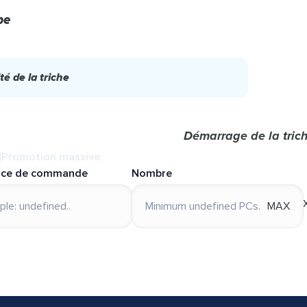
be
té de la triche
Démarrage de la tric
Promotion massive
nce de commande
Nombre
MAX