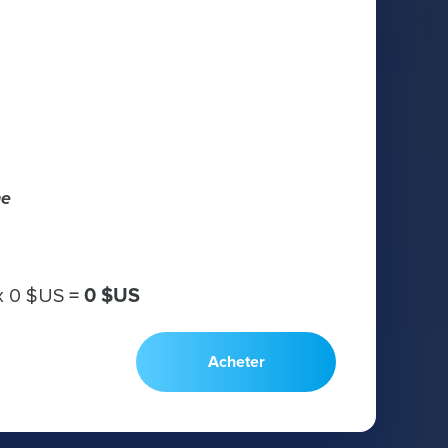
he
х
0 $US
=
0 $US
Acheter