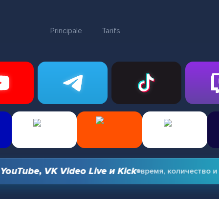
Principale
Tarifs
ube, VK Video Live и Kick
время, количество и опц