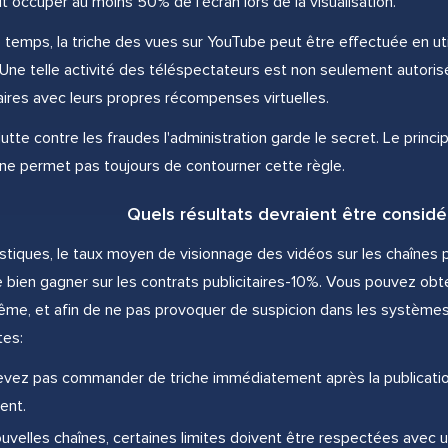
t occuper au moins 50% de l'écran lors de la visualisation.
emps, la triche des vues sur YouTube peut être effectuée en utilis
 Une telle activité des téléspectateurs est non seulement autoris
ires avec leurs propres récompenses virtuelles.
te contre les fraudes l'administration garde le secret. Le principe e
ne permet pas toujours de contourner cette règle.
Quels résultats devraient être consid
istiques, le taux moyen de visionnage des vidéos sur les chaînes 
bien gagner sur les contrats publicitaires-10%. Vous pouvez obte
ême, et afin de ne pas provoquer de suspicion dans les systèmes 
tes:
vez pas commander de triche immédiatement après la publication
ent.
ouvelles chaînes, certaines limites doivent être respectées avec