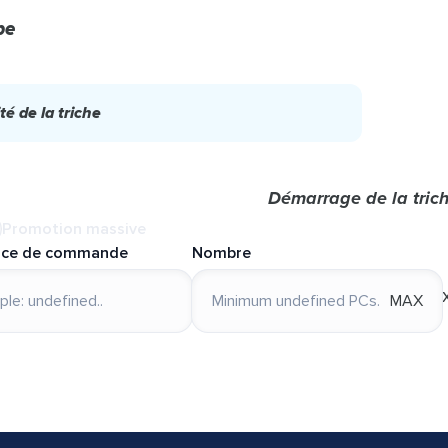
be
té de la triche
Démarrage de la tric
Promotion massive
nce de commande
Nombre
MAX