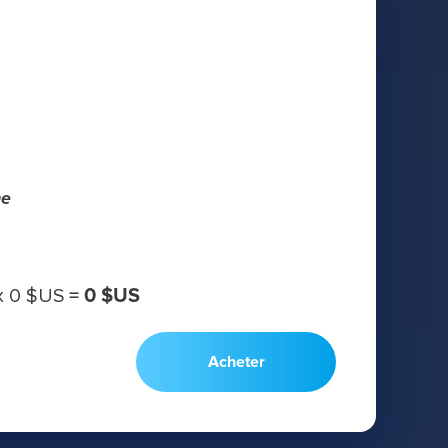
he
х
0 $US
=
0 $US
Acheter