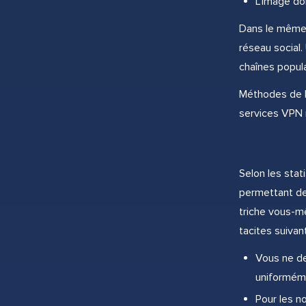
L'image doi
Dans le même t
réseau social.
chaînes popula
Méthodes de lut
services VPN 
Selon les stat
permettant de 
triche vous-m
tacites suivan
Vous ne de
uniformém
Pour les n