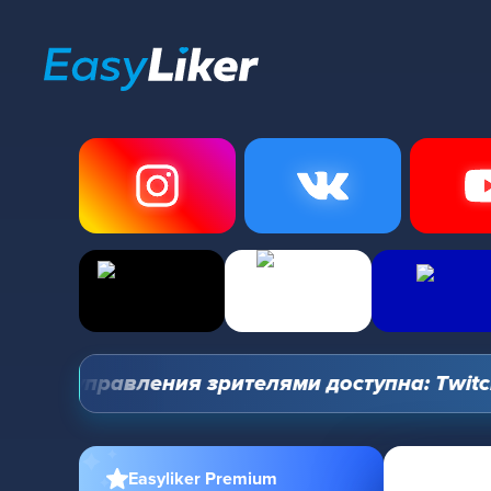
ель управления зрителями доступна: Twitch, Y
Easyliker Premium