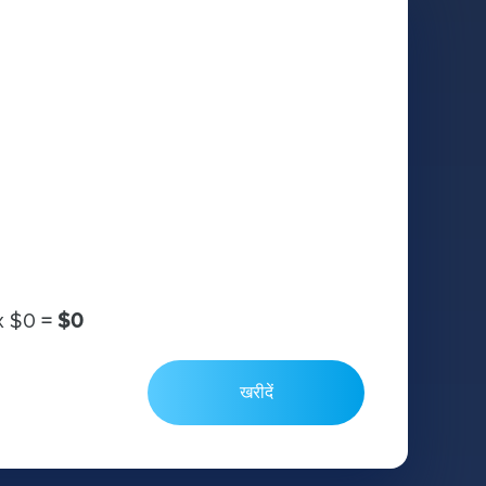
х
$0
=
$0
खरीदें