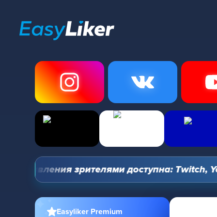
управления зрителями доступна: Twitch, YouTub
Easyliker Premium