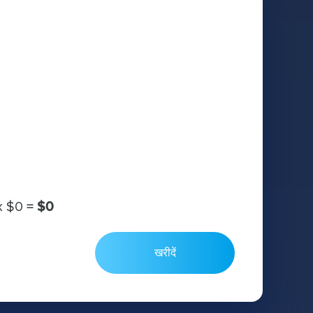
х
$0
=
$0
खरीदें