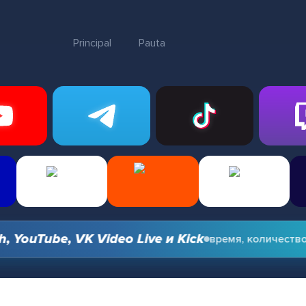
Principal
Pauta
ouTube, VK Video Live и Kick
время, количество и 