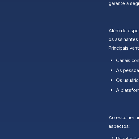
garante a segu
Além de espec
os assinantes
Principais van
Canais com
As pessoas
Os usuário
A platafor
Ao escolher u
aspectos:
Reputação 