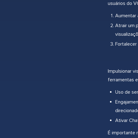
usuários do V
Aumentar a
Atrair um 
visualizaç
Fortalecer
Impulsionar v
ferramentas e
Uso de ser
Engajament
direcionad
Ativar Cha
É importante 