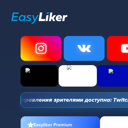
ель управления зрителями доступна: Twitch, Y
Easyliker Premium