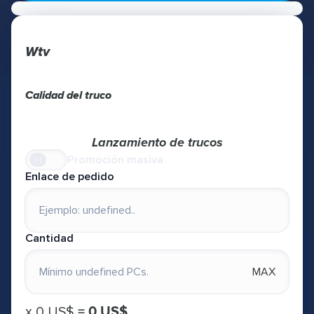
Wtv
Calidad del truco
Lanzamiento de trucos
Promoción masiva
Enlace de pedido
Cantidad
MAX
х
0 US$
=
0 US$