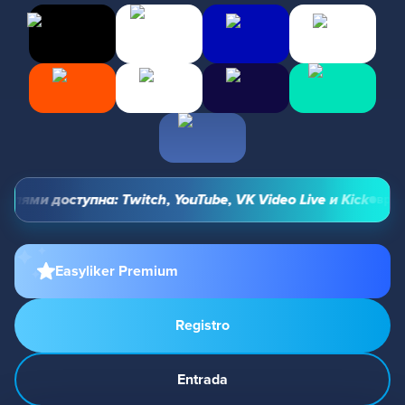
ями доступна: Twitch, YouTube, VK Video Live и Kick
время,
Easyliker Premium
Registro
Entrada