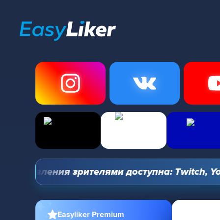
правления зрителями доступна: Twitch, YouTub
Easyliker Premium