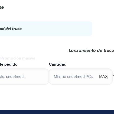
be
ad del truco
Lanzamiento de truco
Promoción masiva
de pedido
Cantidad
MAX