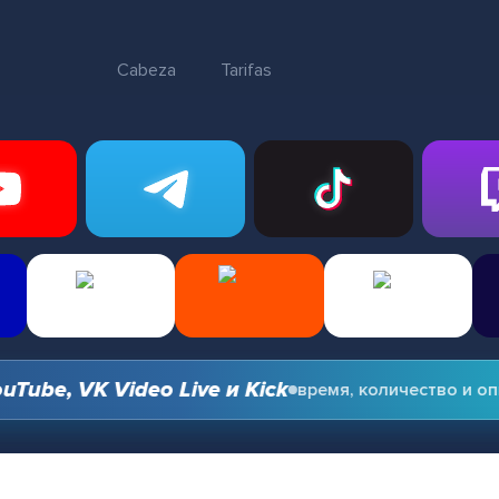
Cabeza
Tarifas
e, VK Video Live и Kick
время, количество и опции