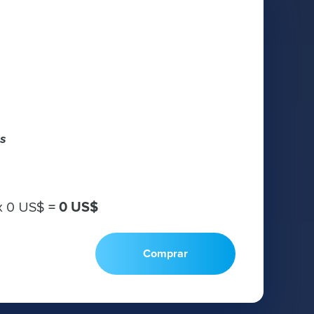
s
х
0 US$
=
0 US$
Comprar