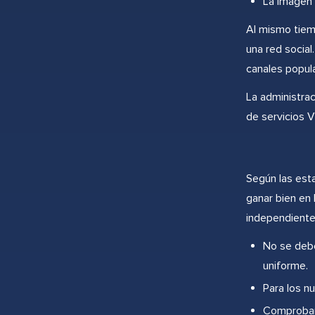
La imagen 
Al mismo tiemp
una red social
canales popula
La administrac
de servicios 
Según las est
ganar bien en 
independiente,
No se debe
uniforme.
Para los n
Comprobar 