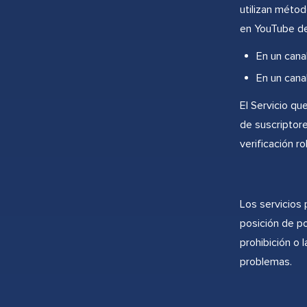
utilizan métod
en YouTube de
En un cana
En un cana
El Servicio qu
de suscriptore
verificación r
Los servicios 
posición de po
prohibición o 
problemas.