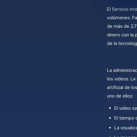
El Servicio in
volúmenes. Par
de más de 2.7
dinero con la p
de la tecnolog
La administrac
los videos. L
artificial de 
uno de ellos:
El video s
El tiempo 
La visualiz