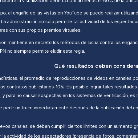
durante la visualización debe ocupar al menos el 50% de la pantal
o, el engaño de las vistas en YouTube se puede realizar utilizando
. La administración no solo permite tal actividad de los espectado
res con sus propios premios virtuales.
ión mantiene en secreto los métodos de lucha contra los engaños. E
VPN no siempre permite eludir esta regla.
Qué resultados deben considera
adísticas, el promedio de reproducciones de videos en canales p
los contratos publicitarios-10%. Es posible lograr tales resultad
 y para no causar sospechas en los sistemas de verificación, es n
 pedir un truco inmediatamente después de la publicación del con
uevos canales, se deben cumplir ciertos límites con un aumento g
la actividad de los espectadores (presencia de fotos, comentari