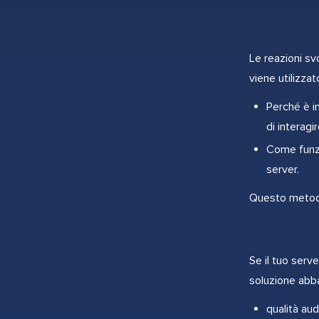
Le reazioni sv
viene utilizza
Perché è im
di interagi
Come funzi
server.
Questo metodo
Se il tuo serv
soluzione abba
qualità aud