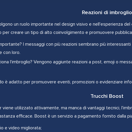
Reazioni di imbroglio
olgono un ruolo importante nel design visivo e nell'esperienza del c
to per creare un tipo di alto coinvolgimento e promuovere pubblica
portante? I messaggi con più reazioni sembrano più interessanti e s
re con loro.
ona l'imbroglio? Vengono aggiunte reazioni a post, emoji o messa
 è adatto per promuovere eventi, promozioni o evidenziare infor
Trucchi Boost
er viene utilizzato attivamente, ma manca di vantaggi tecnici, l'imb
stanza efficace. Boost è un servizio a pagamento fornito dalla p
io e video migliorata;