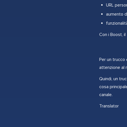
URL person
aumento de
funzionalit
Con i Boost, i
Per un trucco e
attenzione al r
Quindi, un tru
cosa principal
canale.
Translator