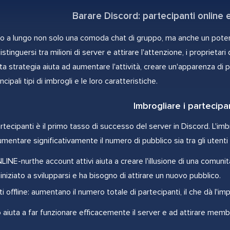
Barare Discord: partecipanti online e 
to a lungo non solo una comoda chat di gruppo, ma anche un pot
istinguersi tra milioni di server e attirare l'attenzione, i proprietar
ta strategia aiuta ad aumentare l'attività, creare un'apparenza di p
ncipali tipi di imbrogli e le loro caratteristiche.
Imbrogliare i partecipa
rtecipanti è il primo tasso di successo del server in Discord. L'imbr
mentare significativamente il numero di pubblico sia tra gli utenti a
INE-nurthe account attivi aiuta a creare l'illusione di una comunit
niziato a svilupparsi e ha bisogno di attirare un nuovo pubblico.
i offline: aumentano il numero totale di partecipanti, il che dà l'i
aiuta a far funzionare efficacemente il server e ad attirare membr