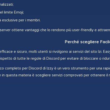
alizzati;
l limite Emoji;
à esclusive per i membri.
l server ottiene vantaggi che lo rendono più user-friendly e attrae
Perché scegliere Facil
fficace e sicuro, molti utenti si rivolgono ai servizi del sito Izi. E
ispetto di tutte le regole di Discord per evitare di bloccare o ridurre
cco completo per Discord di Izzy è un vero strumento per una rapid
e in questa materia è scegliere servizi comprovati per ottenere il