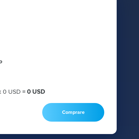
o
х
0 USD
=
0 USD
Comprare