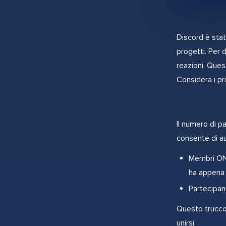
Discord è sta
progetti. Per d
reazioni. Ques
Considera i pri
Il numero di pa
consente di au
Membri ONL
ha appena i
Partecipant
Questo trucco 
unirsi.