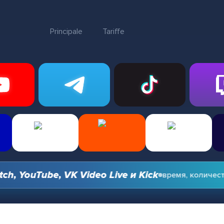
Principale
Tariffe
YouTube, VK Video Live и Kick
время, количество 