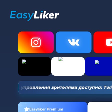
нель управления зрителями доступна: Twitch, 
Easyliker Premium