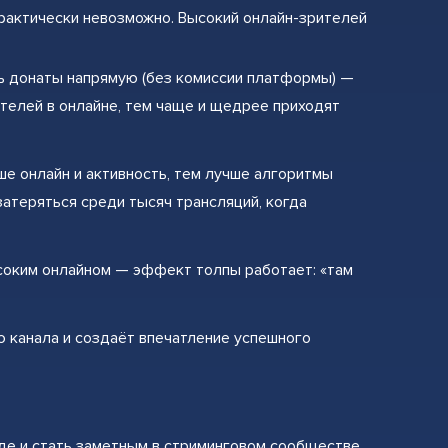
рактически невозможно. Высокий онлайн-зрителей
ь донаты напрямую (без комиссии платформы) —
телей в онлайне, тем чаще и щедрее приходят
ше онлайн и активность, тем лучше алгоритмы
атеряться среди тысяч трансляций, когда
ысоким онлайном — эффект толпы работает: «там
 канала и создаёт впечатление успешного
де и стать заметным в стриминговом сообществе.