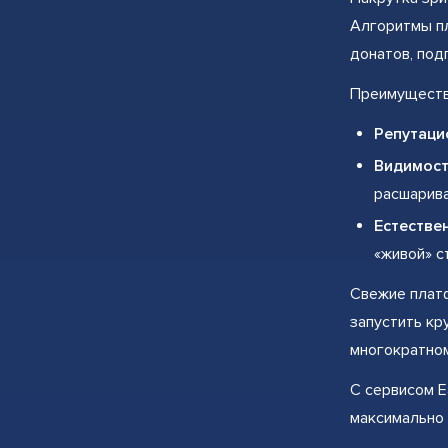
Алгоритмы п
донатов, под
Преимуществ
Репутаци
Видимост
расшарива
Естестве
«живой» с
Свежие платф
запустить кр
многократном
С сервисом E
максимально 