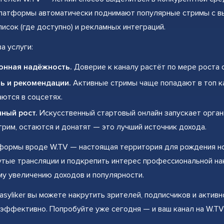
латформы автоматически поднимают популярные стримы с вы
писок (где доступно) и рекламных интеграций.
а услуги:
онная надёжность.
Доверие к каналу растёт по мере роста о
ь и рекомендации.
Активные стримы чаще попадают в топ к
ются в соцсетях.
нный рост.
Искусственный стартовый онлайн запускает орган
трим, остаются и донатят — это лучший источник дохода.
ормы вроде W.TV — настоящая территория для рождения нов
утые трансляции и подкрепить интерес профессиональной на
у увеличению доходов и популярности.
asyliker вы можете накрутить зрителей, подписчиков и активн
эффективно. Попробуйте уже сегодня — и ваш канал на W.TV