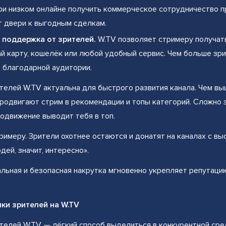
ри низком онлайне получить коммерческое сотрудничество п
 двери к выгодным сделкам.
 поддержка от зрителей.
W.TV позволяет стримеру получат
й карту, кошелёк или любой удобный сервис. Чем больше зри
 благодарной аудитории.
телей W.TV актуальна для быстрого развития канала. Чем вы
одвигают стрим в рекомендации и топы категорий. Сложно з
одвижение выводит тебя в топ.
римеру. Зрители охотнее остаются и донатят на каналах с в
дей, значит, интересно».
ьная и безопасная накрутка мгновенно укрепляет репутацию
ки зрителей на W.TV
телей W.TV — лёгкий способ выделиться в конкурентной сре