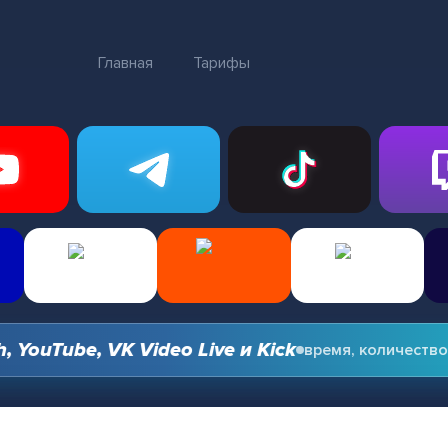
Главная
Тарифы
uTube, VK Video Live и Kick
время, количество и 