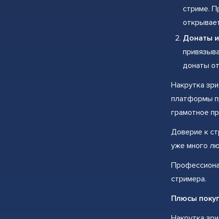
стриме. П
открывает
Донаты и
привязыва
донаты от
Накрутка зри
платформы пр
грамотное пр
Доверие к ст
уже много лю
Профессионал
стримера.
Плюсы покуп
Накрутка зри