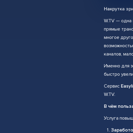
Накрутка зри
W.TV — одна 
прямые транс
многое друго
возможностью
каналов, мал
Именно для 
быстро увели
Сервис
Easyl
W.TV.
В чём польза
Услуга повыш
Заработо