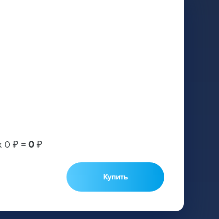
х
0 ₽
=
0 ₽
Купить