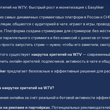
телей на W.TV: быстрый рост и монетизация с Easyliker
из самых динамичных стриминговых платформ в России и СНГ
ляции, общаются с аудиторией в чате, играют в игры, проводят
е. Платформа создана стримерами для стримеров: без жёстк
 параллельного стриминга и без комиссий с донатов от пл
о просто запустить стрим — нужно, чтобы его заметили, смот
этого существует
накрутка зрителей на W.TV
— современный
чить онлайн-зрителей, подписчиков, активность в чате и общ
iker
предлагает безопасные и эффективные решения для рас
 накрутки зрителей на W.TV?
ения онлайна за счёт реальной и ботовой активности эффек
к на рекламе и партнёрках.
Потенциальных рекламодателей 