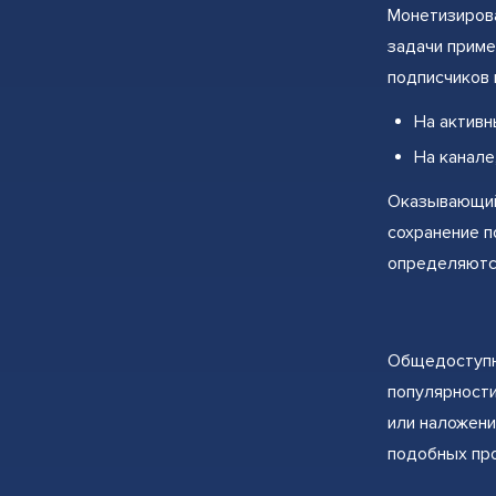
Монетизирова
задачи приме
подписчиков 
На активн
На канале
Оказывающий 
сохранение п
определяются
Общедоступн
популярности
или наложени
подобных пр