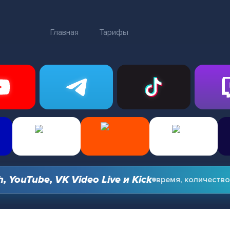
Главная
Тарифы
uTube, VK Video Live и Kick
время, количество и о