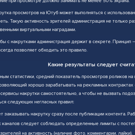
ие при просмотре должно занимать не менее 50% экрана.
рутка просмотров на Ютуб может выполняться с использован
еть. Такую активность зрителей администрация не только ра
венными виртуальными наградами.
ы с накрутками администрация держит в секрете. Принцип 
всегда позволяет обходить это правило.
Какие результаты следует счит
ным статистики, средний показатель просмотров роликов на 
озволяющий хорошо зарабатывать на рекламных контрактах 
сервисы накрутки самостоятельно, а чтобы не вызвать подо
ься следующих негласных правил:
т заказывать накрутку сразу после публикации контента. Ра
 каналов следует соблюдать определенные лимиты с посте
зрителей на активность (наличие фото, комментарии, лайки).