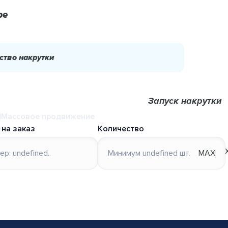
be
ство накрутки
Запуск накрутки
Массовое продвижение
 на заказ
Количество
MAX