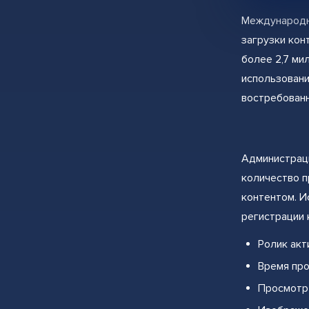
Международны
загрузки кон
более 2,7 ми
использовани
востребованн
Администрац
количество п
контентом. И
регистрации 
Ролик акт
Время про
Просмотр 