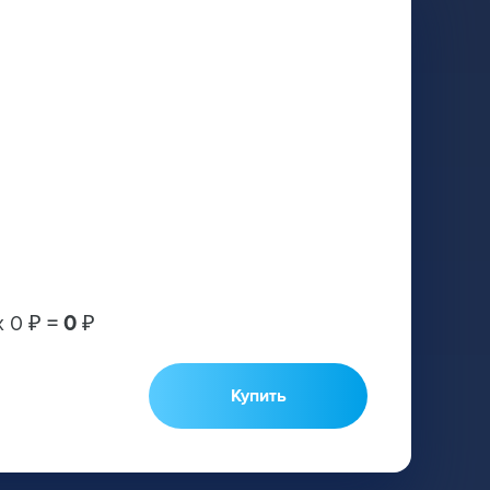
х
0 ₽
=
0 ₽
Купить