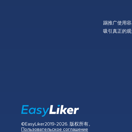
踢推广使用容
吸引真正的观
©EasyLiker2019-2026. 版权所有。
Пользовательское соглашение