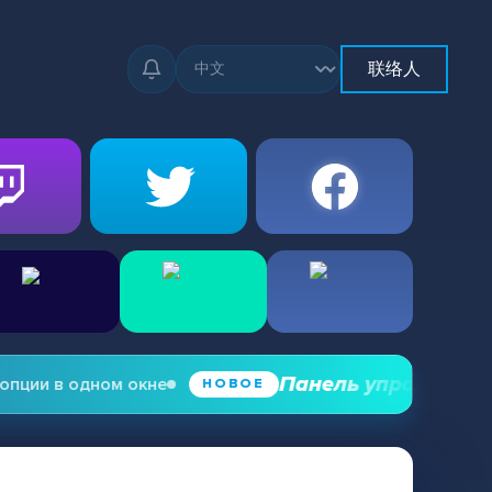
联络人
Панель управления зри
ции в одном окне
НОВОЕ