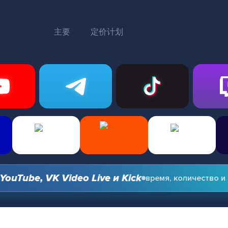
主要
定价计划
ube, VK Video Live и Kick
время, количество и оп