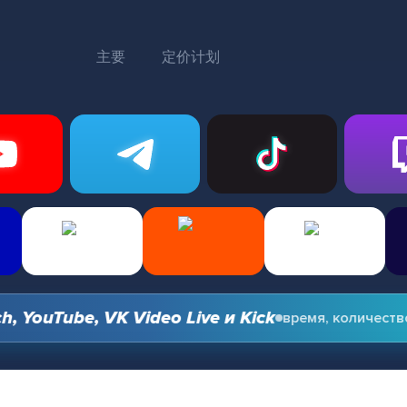
主要
定价计划
ouTube, VK Video Live и Kick
время, количество и 