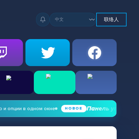
联络人
Панель управления з
опции в одном окне
НОВОЕ