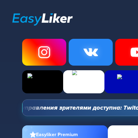
ель управления зрителями доступна: Twitch, Y
Easyliker Premium