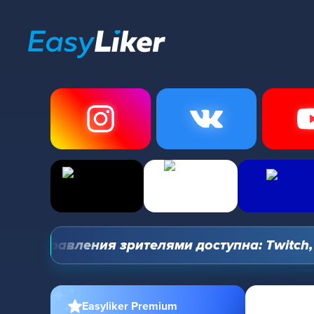
ль управления зрителями доступна: Twitch, You
Easyliker Premium