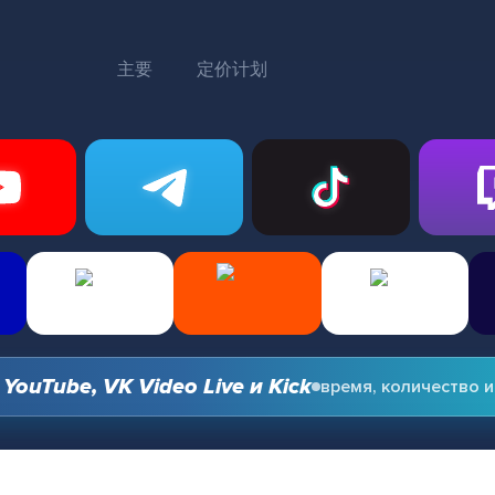
主要
定价计划
Tube, VK Video Live и Kick
время, количество и о