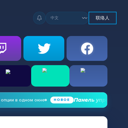
联络人
Панель управления зр
пции в одном окне
НОВОЕ