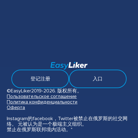
登记注册
入口
©EasyLiker2019-2026. 版权所有。
Пользовательское соглашение
Политика конфиденциальности
Оферта
Instagram的facebook，Twitter被禁止在俄罗斯的社交网
络。 元被认为是一个极端主义组织。
禁止在俄罗斯联邦境内活动。"