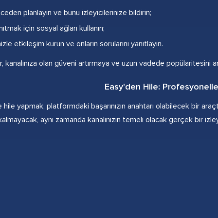
nceden planlayın ve bunu izleyicilerinize bildirin;
nıtmak için sosyal ağları kullanın;
nizle etkileşim kurun ve onların sorularını yanıtlayın.
r, kanalınıza olan güveni artırmaya ve uzun vadede popülaritesini ar
Easy'den Hile: Profesyoneller
e hile yapmak, platformdaki başarınızın anahtarı olabilecek bir araçtı
almayacak, aynı zamanda kanalınızın temeli olacak gerçek bir izleyi