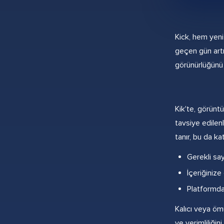
Kick, hem yeni
geçen gün artıy
görünürlüğünü 
Kik'te, görünt
tavsiye edilen
tanır, bu da ka
Gerekli say
İçeriğinize
Platformdak
Kalıcı veya öm
ve verimliliğin