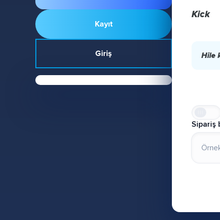
Kick
Kayıt
Giriş
Hile 
Sipariş 