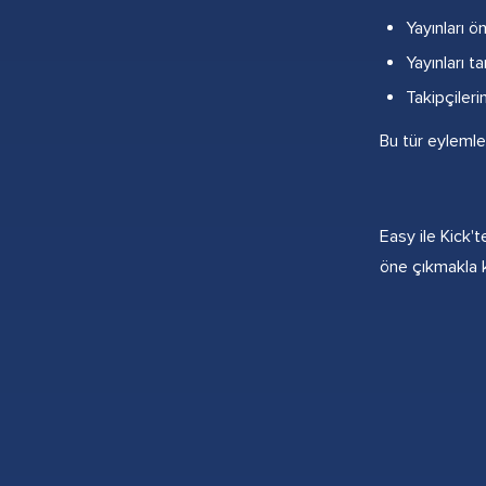
Yayınları ö
Yayınları ta
Takipçileri
Bu tür eylemle
Easy ile Kick't
öne çıkmakla k