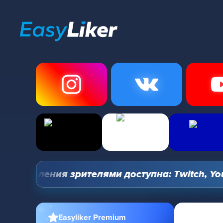
правления зрителями доступна: Twitch, YouTub
Easyliker Premium