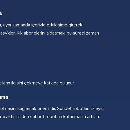
k
lar, aynı zamanda içerikle etkileşime girerek
. Easy'den Kik abonelerini aldatmak, bu süreci zaman
ların ilgisini çekmeye katkıda bulunur.
anma
f olmasını sağlamak önemlidir. Sohbet robotları, izleyici
caktır. İzi'den sohbet robotları kullanmanın artıları: