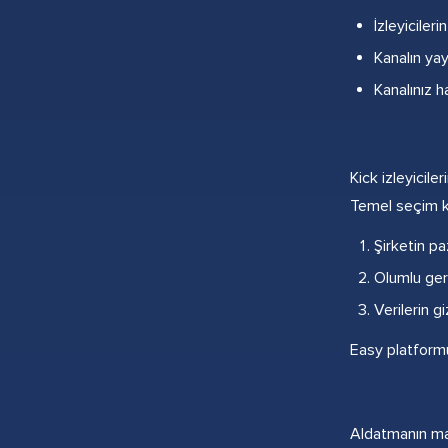
İzleyicileri
Kanalın yay
Kanalınız h
Kick izleyicil
Temel seçim kr
Şirketin paz
Olumlu geri 
Verilerin g
Easy platformu
Aldatmanın maks