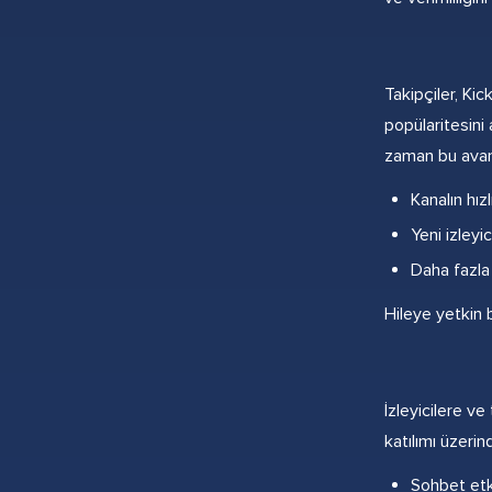
Takipçiler, Kic
popülaritesini
zaman bu avant
Kanalın hızl
Yeni izleyi
Daha fazla 
Hileye yetkin 
İzleyicilere ve
katılımı üzerin
Sohbet etki