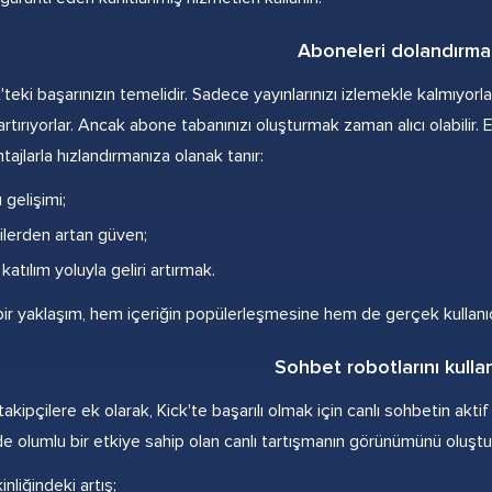
Aboneleri dolandırma
k'teki başarınızın temelidir. Sadece yayınlarınızı izlemekle kalmıyor
 artırıyorlar. Ancak abone tabanınızı oluşturmak zaman alıcı olabilir
ajlarla hızlandırmanıza olanak tanır:
ı gelişimi;
cilerden artan güven;
katılım yoluyla geliri artırmak.
bir yaklaşım, hem içeriğin popülerleşmesine hem de gerçek kullanıcı
Sohbet robotlarını kull
 takipçilere ek olarak, Kick'te başarılı olmak için canlı sohbetin akti
de olumlu bir etkiye sahip olan canlı tartışmanın görünümünü oluştura
nliğindeki artış;