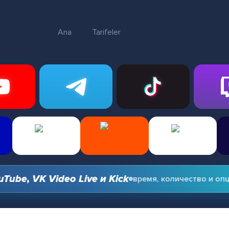
Ana
Tarifeler
e, VK Video Live и Kick
время, количество и опции 