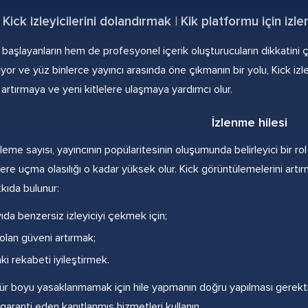
Kick izleyicilerini dolandırmak | Kik platformu için 
 başlayanların hem de profesyonel içerik oluşturucuların dikkatini 
or ve yüz binlerce yayıncı arasında öne çıkmanın bir yolu, Kick izleyi
artırmaya ve yeni kitlelere ulaşmaya yardımcı olur.
İzlenme hilesi
üleme sayısı, yayıncının popülaritesinin oluşumunda belirleyici bir r
lere uçma olasılığı o kadar yüksek olur. Kick görüntülemelerini artı
tkıda bulunur:
ıda benzersiz izleyiciyi çekmek için;
 olan güveni artırmak;
i rekabeti iyileştirmek.
ür boyu yasaklanmamak için hile yapmanın doğru yapılması gerektiği
i garanti eden kanıtlanmış hizmetleri kullanın.