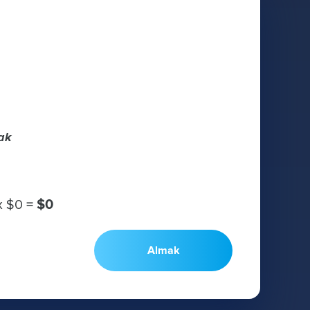
ak
х
$0
=
$0
Almak