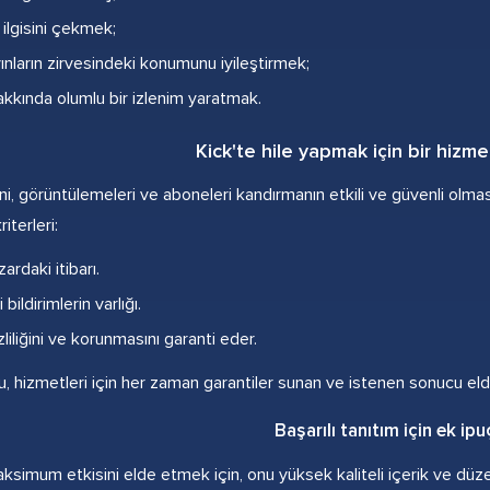
n ilgisini çekmek;
ınların zirvesindeki konumunu iyileştirmek;
akkında olumlu bir izlenim yaratmak.
Kick'te hile yapmak için bir hizmet
erini, görüntülemeleri ve aboneleri kandırmanın etkili ve güvenli ol
iterleri:
ardaki itibarı.
bildirimlerin varlığı.
izliliğini ve korunmasını garanti eder.
, hizmetleri için her zaman garantiler sunan ve istenen sonucu eld
Başarılı tanıtım için ek ipu
imum etkisini elde etmek için, onu yüksek kaliteli içerik ve düzenli 