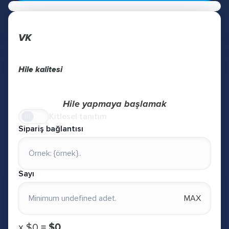
VK
Hile kalitesi
Hile yapmaya başlamak
Kitlesel tanıtım
Sipariş bağlantısı
Sayı
MAX
х
$0
=
$0