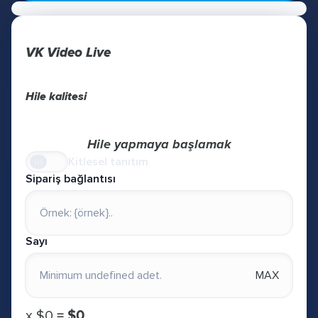
VK Video Live
Hile kalitesi
Hile yapmaya başlamak
Kitlesel tanıtım
Sipariş bağlantısı
Sayı
MAX
х
$0
=
$0