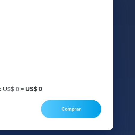
х
US$ 0
=
US$ 0
Comprar