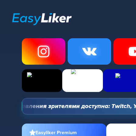
 управления зрителями доступна: Twitch, YouT
Easyliker Premium