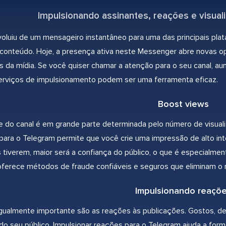
Impulsionando assinantes, reações e visual
oluiu de um mensageiro instantâneo para uma das principais pla
onteúdo. Hoje, a presença ativa neste Messenger abre novas op
s da mídia. Se você quiser chamar a atenção para o seu canal, au
erviços de impulsionamento podem ser uma ferramenta eficaz.
Boost views
e do canal é em grande parte determinada pelo número de visual
 para o Telegram permite que você crie uma impressão de alto i
tiverem, maior será a confiança do público, o que é especialme
oferece métodos de fraude confiáveis e seguros que eliminam o r
Impulsionando reaçõ
gualmente importante são as reações às publicações. Gostos, d
 do seu público. Impulsionar reações para o Telegram ajuda a for