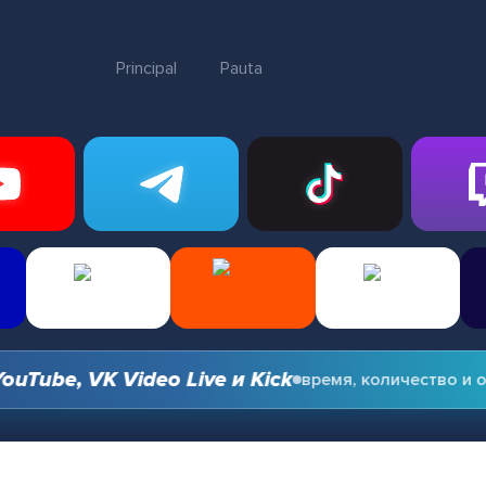
Principal
Pauta
ube, VK Video Live и Kick
время, количество и опц