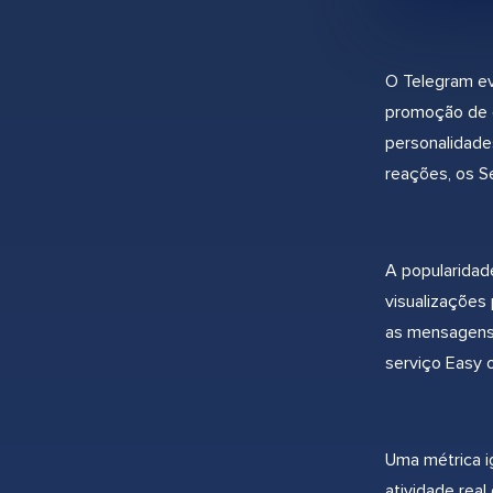
O Telegram ev
promoção de c
personalidade
reações, os S
A popularidad
visualizações
as mensagens 
serviço Easy 
Uma métrica i
atividade real